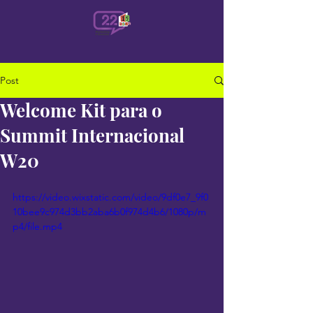
Post
Welcome Kit para o
Summit Internacional
W20
https://video.wixstatic.com/video/9df0e7_9f0
10bee9c974d3bb2aba6b0f974d4b6/1080p/m
p4/file.mp4