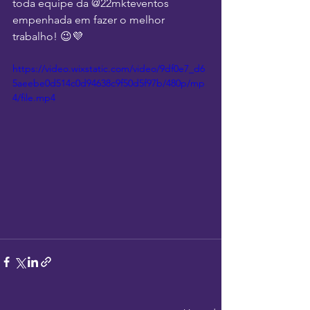
toda equipe da @22mkteventos 
empenhada em fazer o melhor 
trabalho! 😉💜
https://video.wixstatic.com/video/9df0e7_d6
5aeebe0d514c0d94638c9f50d5f97b/480p/mp
4/file.mp4