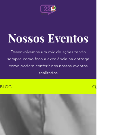
Nossos Eventos
Desenvolvemos um mix de ações tendo
sempre como foco a excelência na entrega
como podem conferir nos nossos eventos
realizados
BLOG