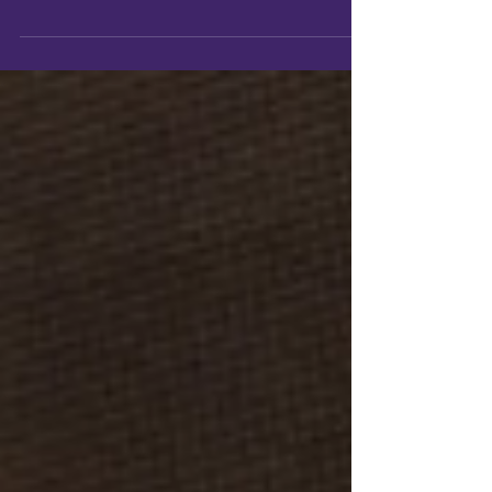
a @22mkteventos fez este ano na
#FestadoMídia2024 foi novamente um
sucesso! Assim como em 2022...