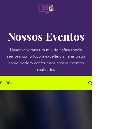
Nossos Eventos
Desenvolvemos um mix de ações tendo
sempre como foco a excelência na entrega
como podem conferir nos nossos eventos
realizados
BLOG