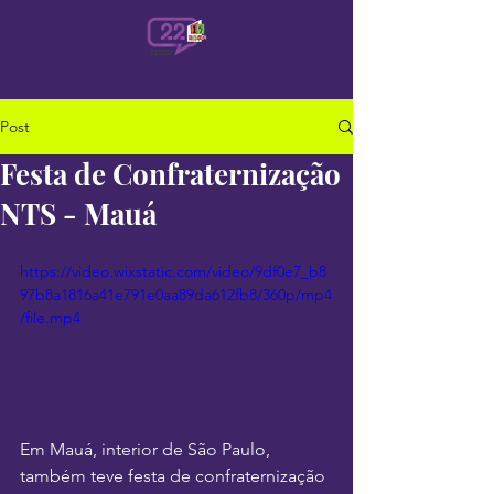
Post
Festa de Confraternização
NTS - Mauá
https://video.wixstatic.com/video/9df0e7_b8
97b8a1816a41e791e0aa89da612fb8/360p/mp4
/file.mp4
Em Mauá, interior de São Paulo, 
também teve festa de confraternização 