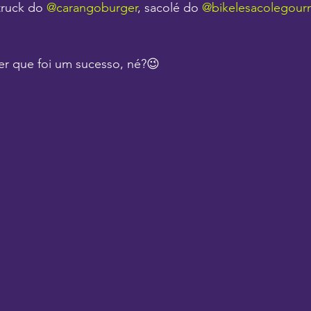
truck do 
@carangoburger
, sacolé do 
@bikelesacolegour
r que foi um sucesso, né?😉