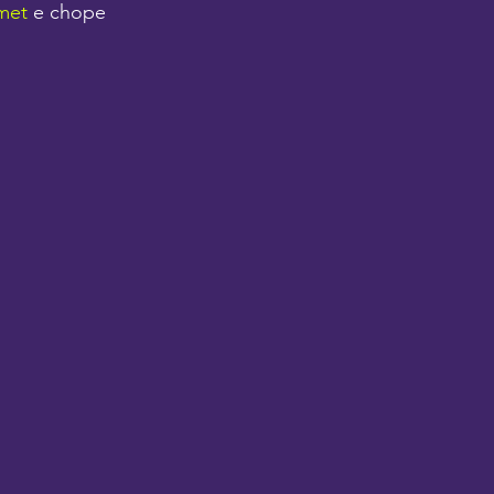
met
 e chope 