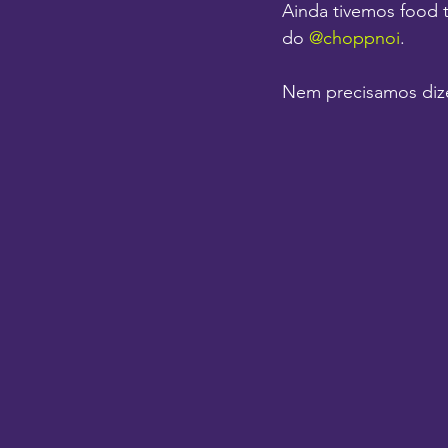
Ainda tivemos food 
do 
@choppnoi
.
Nem precisamos dize