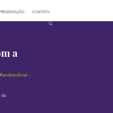
PRESENTAÇÃO
CONTATO
om a
landriooficial
 - 
 da 