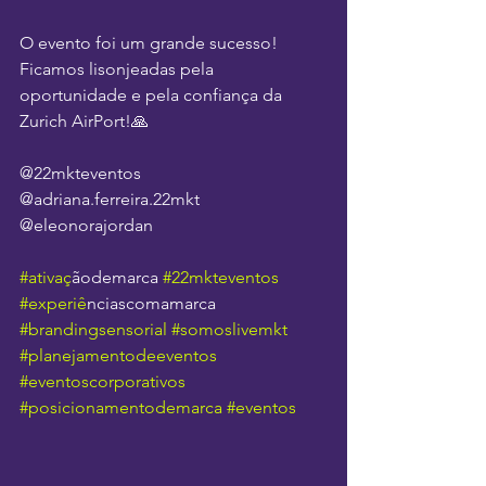
O evento foi um grande sucesso! 
Ficamos lisonjeadas pela 
oportunidade e pela confiança da 
Zurich AirPort!🙏
@22mkteventos
@adriana.ferreira.22mkt 
@eleonorajordan
#ativac
̧ãodemarca 
#22mkteventos
#experie
̂nciascomamarca 
#brandingsensorial
#somoslivemkt
#planejamentodeeventos
#eventoscorporativos
#posicionamentodemarca
#eventos