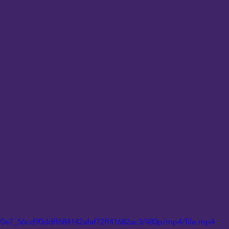
df0e7_56cd90ddff684142afaf72ff41682ac3/480p/mp4/file.mp4